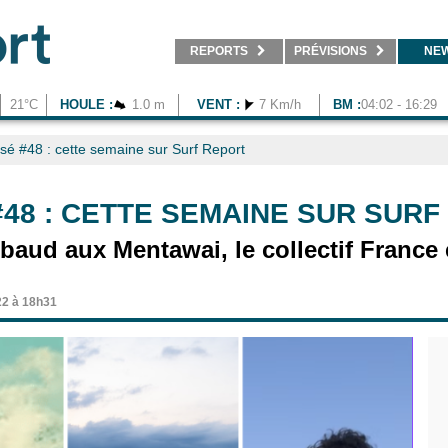
REPORTS
PRÉVISIONS
NE
21°C
HOULE :
1.0 m
VENT :
7 Km/h
BM :
04:02 - 16:29
é #48 : cette semaine sur Surf Report
48 : CETTE SEMAINE SUR SURF
lbaud aux Mentawai, le collectif France
22 à 18h31