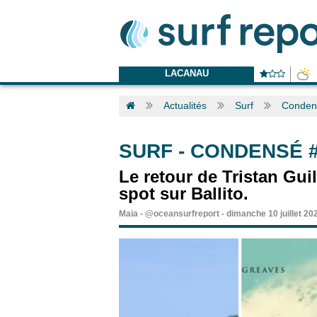
LACANAU
Actualités
Surf
Condens
SURF
-
CONDENSÉ #
Le retour de Tristan Gui
spot sur Ballito.
Maia
-
@oceansurfreport
-
dimanche 10 juillet 20