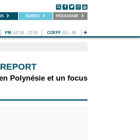
WS
GUIDES
PÉDAGOGIE
PM :
10:18 - 22:50
COEFF :
53 - 49
 REPORT
 en Polynésie et un focus