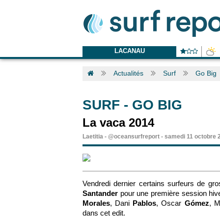
LACANAU
Actualités
Surf
Go Big
SURF
-
GO BIG
La vaca 2014
Laetitia
-
@oceansurfreport
-
samedi 11 octobre 
Vendredi dernier certains surfeurs de gr
Santander
pour une première session hiv
Morales
, Dani
Pablos
, Oscar
Gómez
, M
dans cet edit.