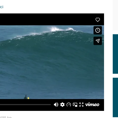
ici
 4181 fois.