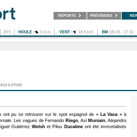
REPORTS
PRÉVISIONS
NE
29°C
HOULE :
0.4 m
VENT :
18 Km/h
BM :
05:03 - 17:41
2014 à 07h30
os ont pu se retrouver sur le spot espagnol de
« La Vaca »
à
ernale. Les vagues de Fernando
Riego
, Axi
Muniain
, Alejandro
iguel Gutiérrez
Welsh
et Pilou
Ducalme
ont été immortalisés