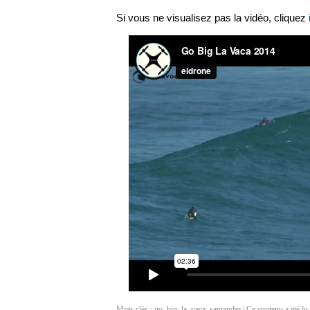
Si vous ne visualisez pas la vidéo, cliquez
Mots clés :
go
,
big
,
la
,
vaca
,
santander
| Ce contenu a été lu