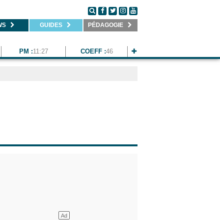
WS
GUIDES
PÉDAGOGIE
PM :
11:27
COEFF :
46