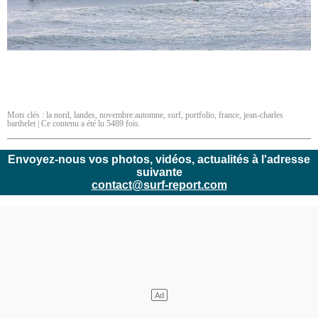
Mots clés :
la nord
,
landes
,
novembre:automne
,
surf
,
portfolio
,
france
,
jean-charles
barthelet
| Ce contenu a été lu 5489 fois.
Envoyez-nous vos photos, vidéos, actualités à l'adresse
suivante
contact@surf-report.com