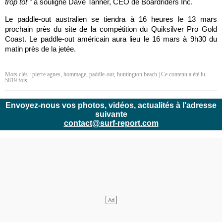
trop tôt "
a souligné Dave Tanner, CEO de Boardriders Inc.
Le paddle-out australien se tiendra à 16 heures le 13 mars
prochain près du site de la compétition du Quiksilver Pro Gold
Coast. Le paddle-out américain aura lieu le 16 mars à 9h30 du
matin près de la jetée.
Mots clés :
pierre agnes
,
hommage
,
paddle-out
,
huntington beach
| Ce contenu a été lu
5819 fois.
Envoyez-nous vos photos, vidéos, actualités à l'adresse
suivante
contact@surf-report.com