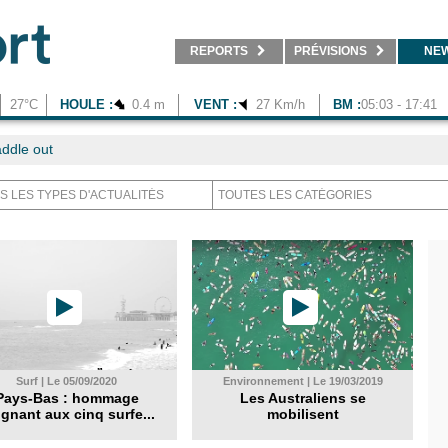
REPORTS
PRÉVISIONS
NE
27°C
HOULE :
0.4 m
VENT :
27 Km/h
BM :
05:03 - 17:41
ddle out
Surf | Le 05/09/2020
Environnement | Le 19/03/2019
Pays-Bas : hommage
Les Australiens se
gnant aux cinq surfe...
mobilisent