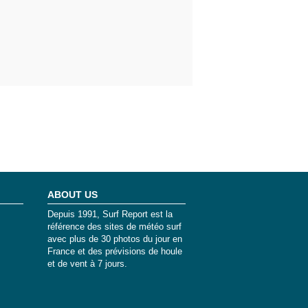
ABOUT US
Depuis 1991, Surf Report est la
référence des sites de météo surf
avec plus de 30 photos du jour en
France et des prévisions de houle
et de vent à 7 jours.