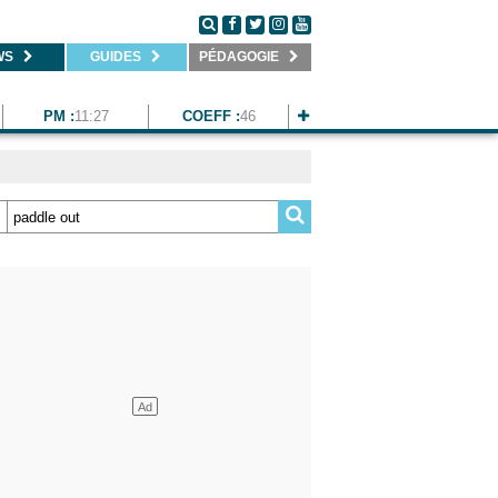
WS
GUIDES
PÉDAGOGIE
PM :
11:27
COEFF :
46