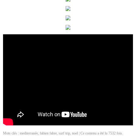
Mots clés :
mediterranée
,
fabien fabre
,
surf trip
,
noel
| Ce contenu a été lu 7532 fois.