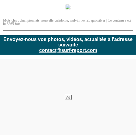
Mots clés :
championnats
,
nouvelle-calédonie
,
melvin
,
levrel
,
quiksilver
| Ce contenu a été
lu 6365 fois.
Envoyez-nous vos photos, vidéos, actualités à l'adresse
suivante
contact@surf-report.com