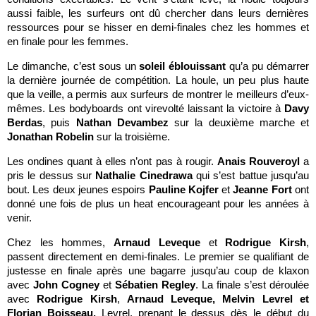
aussi faible, les surfeurs ont dû chercher dans leurs dernières
ressources pour se hisser en demi-finales chez les hommes et
en finale pour les femmes.
Le dimanche, c’est sous un
soleil éblouissant
qu’a pu démarrer
la dernière journée de compétition. La houle, un peu plus haute
que la veille, a permis aux surfeurs de montrer le meilleurs d’eux-
mêmes. Les bodyboards ont virevolté laissant la victoire à
Davy
Berdas
, puis
Nathan Devambez
sur la deuxième marche et
Jonathan Robelin
sur la troisième.
Les ondines quant à elles n’ont pas à rougir.
Anais Rouveroyl
a
pris le dessus sur
Nathalie Cinedrawa
qui s’est battue jusqu’au
bout. Les deux jeunes espoirs
Pauline Kojfer
et
Jeanne Fort
ont
donné une fois de plus un heat encourageant pour les années à
venir.
Chez les hommes,
Arnaud Leveque
et
Rodrigue Kirsh
,
passent directement en demi-finales. Le premier se qualifiant de
justesse en finale après une bagarre jusqu’au coup de klaxon
avec
John Cogney
et
Sébatien Regley
. La finale s’est déroulée
avec
Rodrigue Kirsh
,
Arnaud Leveque, Melvin Levrel et
Florian Boisseau.
Levrel, prenant le dessus dès le début du