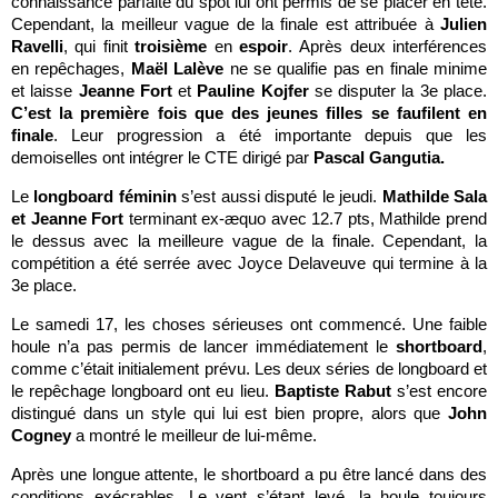
connaissance parfaite du spot lui ont permis de se placer en tête.
Cependant, la meilleur vague de la finale est attribuée à
Julien
Ravelli
, qui finit
troisième
en
espoir
. Après deux interférences
en repêchages,
Maël Lalève
ne se qualifie pas en finale minime
et laisse
Jeanne Fort
et
Pauline Kojfer
se disputer la 3e place.
C’est la première fois que des jeunes filles se faufilent en
finale
. Leur progression a été importante depuis que les
demoiselles ont intégrer le CTE dirigé par
Pascal Gangutia.
Le
longboard féminin
s’est aussi disputé le jeudi.
Mathilde Sala
et Jeanne Fort
terminant ex-æquo avec 12.7 pts, Mathilde prend
le dessus avec la meilleure vague de la finale. Cependant, la
compétition a été serrée avec Joyce Delaveuve qui termine à la
3e place.
Le samedi 17, les choses sérieuses ont commencé. Une faible
houle n’a pas permis de lancer immédiatement le
shortboard
,
comme c’était initialement prévu. Les deux séries de longboard et
le repêchage longboard ont eu lieu.
Baptiste Rabut
s’est encore
distingué dans un style qui lui est bien propre, alors que
John
Cogney
a montré le meilleur de lui-même.
Après une longue attente, le shortboard a pu être lancé dans des
conditions exécrables. Le vent s’étant levé, la houle toujours