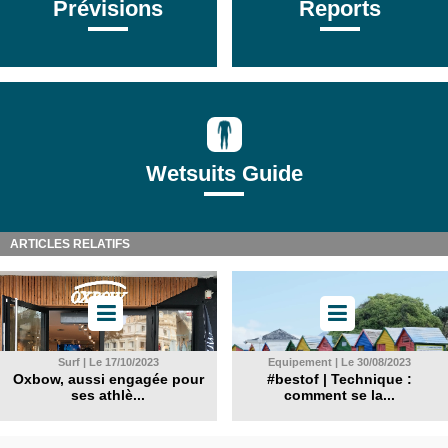
Prévisions
Reports
Wetsuits Guide
ARTICLES RELATIFS
Surf | Le 17/10/2023
Equipement | Le 30/08/2023
Oxbow, aussi engagée pour
#bestof | Technique :
ses athlè...
comment se la...