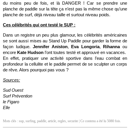
du moins peu de fois, et là DANGER ! Car se prendre une
planche de paddle sur la tête ça n’est pas la même chose qu’une
planche de surf, déjà niveau taille et surtout niveau poids.
Ces célébrités qui ont testé le SUP :
Dans un registre un peu plus glamour, les célébrités américaines
se sont aussi mises au Stand Up Paddle pour garder la forme de
façon ludique.
Jennifer Aniston
,
Eva Longoria
,
Rihanna
ou
encore
Kate Hudson
l’ont toutes testé et approuvé en vacances.
En effet, pratiquer une activité sportive dans l’eau combat en
profondeur la cellulite et le paddle permet de se sculpter un corps
de rêve. Alors pourquoi pas vous ?
Sources:
Sud Ouest
Surf Prévention
le Figaro
Elle
Mots clés :
sup
,
surfing
,
paddle
,
article
,
regles
,
securite
| Ce contenu a été lu 5080 fois.