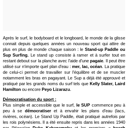
Après le surf, le bodyboard et le longboard, le monde de la glisse
connait depuis quelques années un nouveau sport qui attire de
plus en plus de monde chaque saison : le
Stand-up Paddle ou
Sup Surfing.
Le stand up consiste à ramer et à surfer tout en
restant debout sur la planche avec l’aide d’une
pagaie
. Il peut être
utilisé sur n‘importe quel plan d’eau :
mer, lac, océan
. La pratique
de celui-ci permet de travailler sur l’équilibre et de se muscler
notamment les bras en pagayant. Le Sup a déjà été approuvé et
pratiqué par les grands noms du surf tels que
Kelly Slater, Laird
Hamilton
ou encore
Peyo Lizarazu
.
Démocratisation du sport :
Plus simple et accessible que le surf,
le SUP
commence peu à
peu à se
démocratiser
et à envahir les plans d’eau (lacs,
rivières, océan). Le Stand Up Paddle, était pratiqué autrefois par
les rois polynésiens. Il a été ensuite repris dans les années 1940
par l’Hawaïen
Duke Kahanamoku
et les premiers
« beach