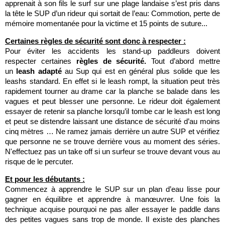
apprenait à son fils le surf sur une plage landaise s’est pris dans
la tête le SUP d’un rideur qui sortait de l’eau: Commotion, perte de
mémoire momentanée pour la victime et 15 points de suture...
Certaines règles de sécurité sont donc à respecter :
Pour éviter les accidents les stand-up paddleurs doivent
respecter certaines
règles de sécurité.
Tout d’abord mettre
un
leash adapté
au Sup qui est en général plus solide que les
leashs standard. En effet si le leash rompt, la situation peut très
rapidement tourner au drame car la planche se balade dans les
vagues et peut blesser une personne. Le rideur doit également
essayer de retenir sa planche lorsqu’il tombe car le leash est long
et peut se distendre laissant une distance de sécurité d’au moins
cinq mètres … Ne ramez jamais derrière un autre SUP et vérifiez
que personne ne se trouve derrière vous au moment des séries.
N'effectuez pas un take off si un surfeur se trouve devant vous au
risque de le percuter.
Et pour les débutants :
Commencez à apprendre le SUP sur un plan d’eau lisse pour
gagner en équilibre et apprendre à manœuvrer. Une fois la
technique acquise pourquoi ne pas aller essayer le paddle dans
des petites vagues sans trop de monde. Il existe des planches