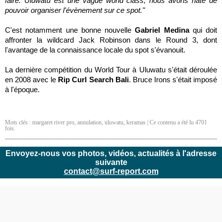
faire. Uluwatu est une vague world class, nous avons hâte de
pouvoir organiser l'évènement sur ce spot."
C'est notamment une bonne nouvelle
Gabriel Medina
qui doit
affronter la wildcard Jack Robinson dans le Round 3, dont
l'avantage de la connaissance locale du spot s'évanouit.
La dernière compétition du World Tour à Uluwatu s'était déroulée
en 2008 avec le
Rip Curl Search Bali
. Bruce Irons s'était imposé
à l'époque.
Mots clés :
margaret river pro
,
annulation
,
uluwatu
,
keramas
| Ce contenu a été lu 4701
fois.
Envoyez-nous vos photos, vidéos, actualités à l'adresse
suivante
contact@surf-report.com