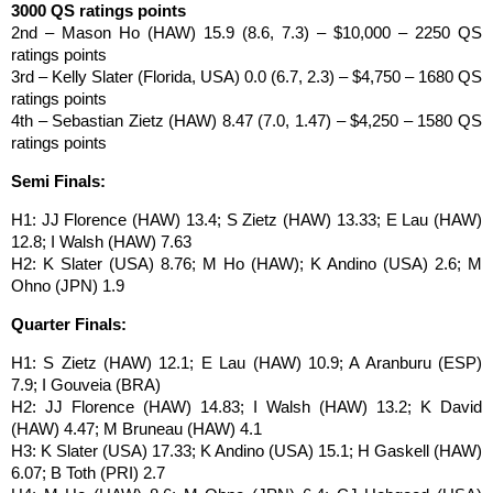
3000 QS ratings points
2nd – Mason Ho (HAW) 15.9 (8.6, 7.3) – $10,000 – 2250 QS
ratings points
3rd – Kelly Slater (Florida, USA) 0.0 (6.7, 2.3) – $4,750 – 1680 QS
ratings points
4th – Sebastian Zietz (HAW) 8.47 (7.0, 1.47) – $4,250 – 1580 QS
ratings points
Semi Finals:
H1: JJ Florence (HAW) 13.4; S Zietz (HAW) 13.33; E Lau (HAW)
12.8; I Walsh (HAW) 7.63
H2: K Slater (USA) 8.76; M Ho (HAW); K Andino (USA) 2.6; M
Ohno (JPN) 1.9
Quarter Finals:
H1: S Zietz (HAW) 12.1; E Lau (HAW) 10.9; A Aranburu (ESP)
7.9; I Gouveia (BRA)
H2: JJ Florence (HAW) 14.83; I Walsh (HAW) 13.2; K David
(HAW) 4.47; M Bruneau (HAW) 4.1
H3: K Slater (USA) 17.33; K Andino (USA) 15.1; H Gaskell (HAW)
6.07; B Toth (PRI) 2.7