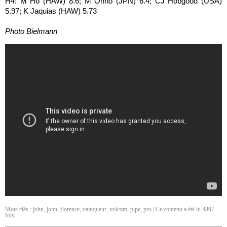
H4: M Ho (HAW) 8.6; M Ohno (JPN) 6.4; CJ Hobgood (USA)
5.97; K Jaquias (HAW) 5.73
Photo Bielmann
Mots clés :
john
,
john
,
florence
,
vainqueur
,
volcom
,
pipe
,
pro
| Ce contenu a été lu 4897
fois.