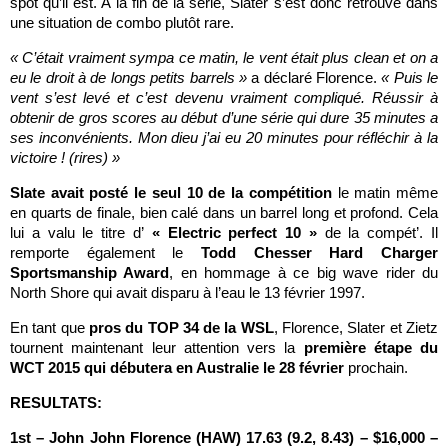
spot qu’il est. A la fin de la série, Slater s’est donc retrouvé dans
une situation de combo plutôt rare.
« C’était vraiment sympa ce matin, le vent était plus clean et on a
eu le droit à de longs petits barrels »
a déclaré Florence.
« Puis le
vent s’est levé et c’est devenu vraiment compliqué. Réussir à
obtenir de gros scores au début d’une série qui dure 35 minutes a
ses inconvénients. Mon dieu j’ai eu 20 minutes pour réfléchir à la
victoire ! (rires) »
Slate avait posté le seul 10 de la compétition
le matin même
en quarts de finale, bien calé dans un barrel long et profond. Cela
lui a valu le titre d’
« Electric perfect 10 »
de la compét’. Il
remporte également le
Todd Chesser Hard Charger
Sportsmanship Award
, en hommage à ce big wave rider du
North Shore qui avait disparu à l’eau le 13 février 1997.
En tant que
pros du TOP 34 de la WSL
, Florence, Slater et Zietz
tournent maintenant leur attention vers la
première étape du
WCT 2015 qui débutera en Australie le 28 février
prochain.
RESULTATS:
1st – John John Florence (HAW) 17.63 (9.2, 8.43) – $16,000 –