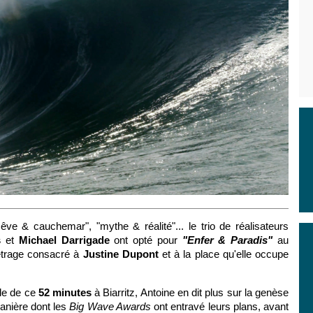
 "Rêve & cauchemar",
"mythe & réalité"... le trio de réalisateurs
s
et
Michael Darrigade
ont opté pour
"Enfer & Paradis"
au
étrage consacré à
Justine Dupont
et à la place qu'elle occupe
ale de ce
52 minutes
à Biarritz, Antoine en dit plus sur la genèse
manière dont les
Big Wave Awards
ont entravé leurs plans, avant