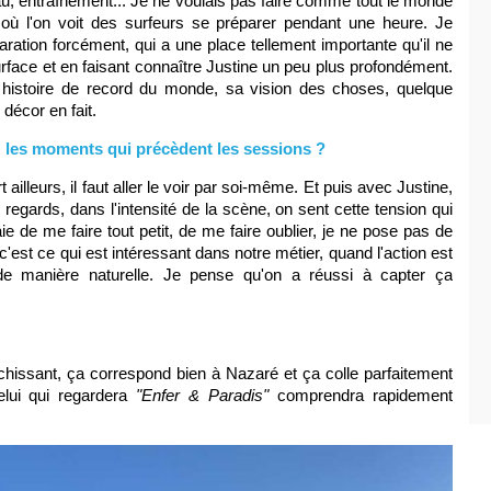
au, entraînement... Je ne voulais pas faire comme tout le monde
où l'on voit des surfeurs se préparer pendant une heure. Je
paration forcément, qui a une place tellement importante qu'il ne
urface et en faisant connaître Justine un peu plus profondément.
 histoire de record du monde, sa vision des choses, quelque
 décor en fait.
 les moments qui précèdent les sessions ?
ailleurs, il faut aller le voir par soi-même. Et puis avec Justine,
regards, dans l'intensité de la scène, on sent cette tension qui
e de me faire tout petit, de me faire oublier, je ne pose pas de
 c'est ce qui est intéressant dans notre métier, quand l'action est
de manière naturelle. Je pense qu'on a réussi à capter ça
chissant, ça correspond bien à Nazaré et ça colle parfaitement
Celui qui regardera
"Enfer & Paradis"
comprendra rapidement