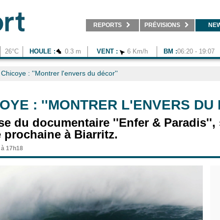
REPORTS
PRÉVISIONS
NE
26°C
HOULE :
0.3 m
VENT :
6 Km/h
BM :
06:20 - 19:07
Chicoye : ''Montrer l'envers du décor''
OYE : ''MONTRER L'ENVERS DU 
se du documentaire ''Enfer & Paradis'',
 prochaine à Biarritz.
 à 17h18