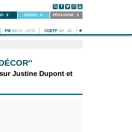
WS
GUIDES
PÉDAGOGIE
PM :
00:13 - 12:57
COEFF :
42 - 46
DÉCOR''
 sur Justine Dupont et