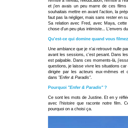
remise à niveau, rééducation, remise à l'e
et j'en avais un peu marre de ces films 
souhaitais mettre en avant l'action, la pré
faut pas la négliger, mais sans rester en s
Sa relation avec Fred, avec Maya, cette
chose d'un peu plus intimiste... L'envers du
Qu'est-ce qui domine quand vous filmez
Une ambiance que je n'ai retrouvé nulle part 
avant les sessions, c'est pesant. Dans les 
est palpable. Dans ces moments-là, j'essai
questions, je laisse vivre les situations car
dirigée par les acteurs eux-mêmes et 
dans
"Enfer & Paradis"
.
Pourquoi
"Enfer & Paradis"
?
Ce sont les mots de Justine. Et en y réflé
avec l'histoire que raconte notre film. 
pourquoi on a choisi ça.