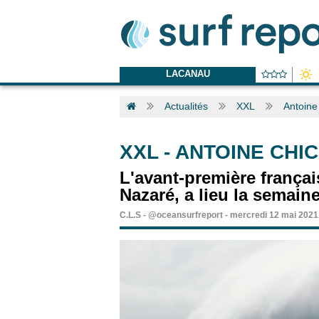
LACANAU
Actualités
XXL
Antoine 
XXL
-
ANTOINE CHIC
L'avant-première françai
Nazaré, a lieu la semaine
C.L.S
-
@oceansurfreport
-
mercredi 12 mai 2021