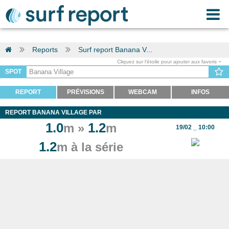
Reports
Surf report Banana V...
Cliquez sur l'étoile pour ajouter aux favoris
SPOT
REPORT
PRÉVISIONS
WEBCAM
INFOS
REPORT BANANA VILLAGE PAR
1.0
1.2
m »
m
19/02 _ 10:00
1.2
m à la série