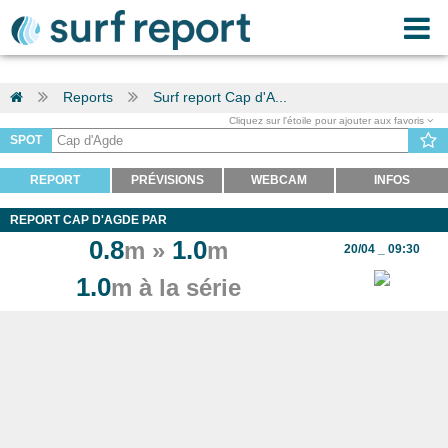
Reports
Surf report Cap d'A...
Cliquez sur l'étoile pour ajouter aux favoris
SPOT
REPORT
PRÉVISIONS
WEBCAM
INFOS
REPORT CAP D'AGDE PAR
0.8
1.0
m »
m
20/04 _ 09:30
1.0
m à la série