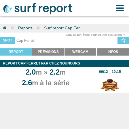
Reports
Surf report Cap Fer...
Cliquez sur l'étoile pour ajouter aux favoris
SPOT
REPORT
PRÉVISIONS
WEBCAM
INFOS
REPORT CAP FERRET PAR CHEZ NOUNOURS
2.0
2.2
m »
m
06/12 _ 10:15
2.6
m à la série