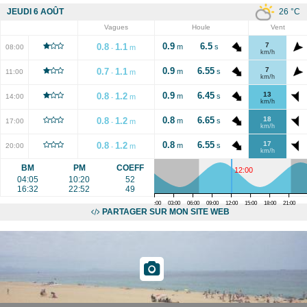
26
°C
JEUDI 6 AOÛT
Vagues
Houle
Vent
0.9
6.5
7
0.8
1.1
m
s
08:00
m
-
km/h
0.9
6.55
7
0.7
1.1
m
s
11:00
m
-
km/h
0.9
6.45
13
0.8
1.2
m
s
14:00
m
-
km/h
0.8
6.65
18
0.8
1.2
m
s
17:00
m
-
km/h
0.8
6.55
17
0.8
1.2
m
s
20:00
m
-
km/h
BM
PM
COEFF
12:00
04:05
10:20
52
16:32
22:52
49
00:00
03:00
06:00
09:00
12:00
15:00
18:00
21:00
PARTAGER SUR MON SITE WEB