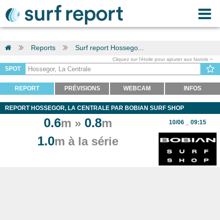
Reports
Surf report Hossego...
Cliquez sur l'étoile pour ajouter aux favoris
SPOT
REPORT
PRÉVISIONS
WEBCAM
INFOS
REPORT HOSSEGOR, LA CENTRALE PAR BOBIAN SURF SHOP
0.6
0.8
m »
m
10/06 _ 09:15
1.0
m à la série