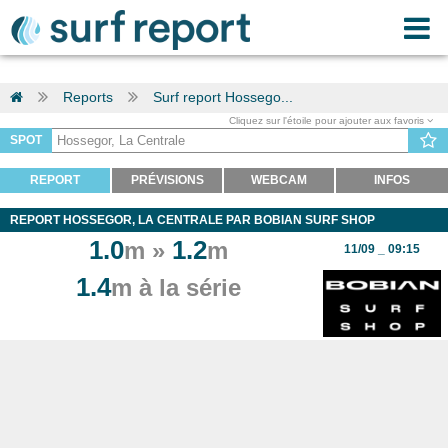
Reports
Surf report Hossego...
Cliquez sur l'étoile pour ajouter aux favoris
SPOT
REPORT
PRÉVISIONS
WEBCAM
INFOS
REPORT HOSSEGOR, LA CENTRALE PAR BOBIAN SURF SHOP
1.0
1.2
m »
m
11/09 _ 09:15
1.4
m à la série