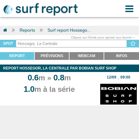
Reports
Surf report Hossego...
Cliquez sur l'étoile pour ajouter aux favoris
SPOT
REPORT
PRÉVISIONS
WEBCAM
INFOS
REPORT HOSSEGOR, LA CENTRALE PAR BOBIAN SURF SHOP
0.6
0.8
m »
m
12/09 _ 09:00
1.0
m à la série