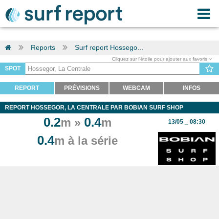
Reports
Surf report Hossego...
Cliquez sur l'étoile pour ajouter aux favoris
SPOT
REPORT
PRÉVISIONS
WEBCAM
INFOS
REPORT HOSSEGOR, LA CENTRALE PAR BOBIAN SURF SHOP
0.2
0.4
m »
m
13/05 _ 08:30
0.4
m à la série