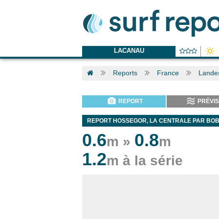
LACANAU
Reports
France
Lande
REPORT
PRÉVIS
REPORT HOSSEGOR, LA CENTRALE PAR BOB
0.6
0.8
m »
m
1.2
m à la série