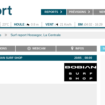
REPORTS
PRÉVISIONS
NE
23°C
HOULE :
0.8 m
VENT :
21 Km/h
BM :
04:02 - 16:29
s
Surf report Hossegor, La Centrale
IONS
WEBCAM
INFOS
S
IAN SURF SHOP
20/05 _ 08:00