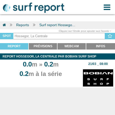
Reports
Surf report Hossego...
Cliquez sur l'étoile pour ajouter aux favoris
SPOT
REPORT
PRÉVISIONS
WEBCAM
INFOS
REPORT HOSSEGOR, LA CENTRALE PAR BOBIAN SURF SHOP
0.0
0.2
m »
m
21/03 _ 08:00
0.2
m à la série