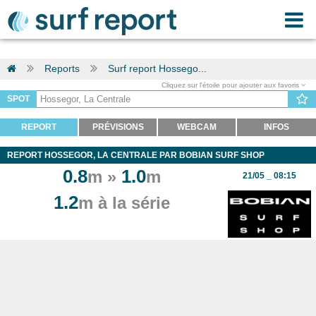
Reports
Surf report Hossego...
Cliquez sur l'étoile pour ajouter aux favoris
SPOT
REPORT
PRÉVISIONS
WEBCAM
INFOS
REPORT HOSSEGOR, LA CENTRALE PAR BOBIAN SURF SHOP
0.8
1.0
m »
m
21/05 _ 08:15
1.2
m à la série