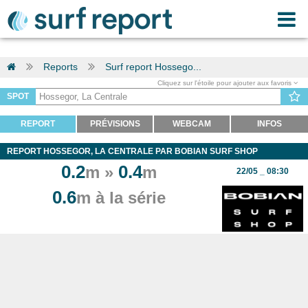
Reports
Surf report Hossego...
Cliquez sur l'étoile pour ajouter aux favoris
SPOT
REPORT
PRÉVISIONS
WEBCAM
INFOS
REPORT HOSSEGOR, LA CENTRALE PAR BOBIAN SURF SHOP
0.2
0.4
m »
m
22/05 _ 08:30
0.6
m à la série