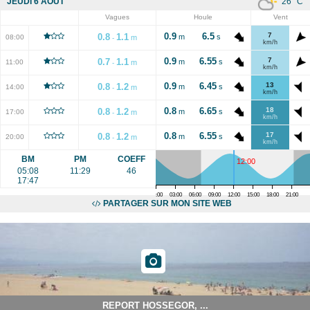
26
°C
JEUDI 6 AOÛT
Vagues
Houle
Vent
0.9
6.5
7
0.8
1.1
m
s
08:00
m
-
km/h
0.9
6.55
7
0.7
1.1
m
s
11:00
m
-
km/h
0.9
6.45
13
0.8
1.2
m
s
14:00
m
-
km/h
0.8
6.65
18
0.8
1.2
m
s
17:00
m
-
km/h
0.8
6.55
17
0.8
1.2
m
s
20:00
m
-
km/h
BM
PM
COEFF
12:00
05:08
11:29
46
17:47
00:00
03:00
06:00
09:00
12:00
15:00
18:00
21:00
PARTAGER SUR MON SITE WEB
REPORT HOSSEGOR, ...