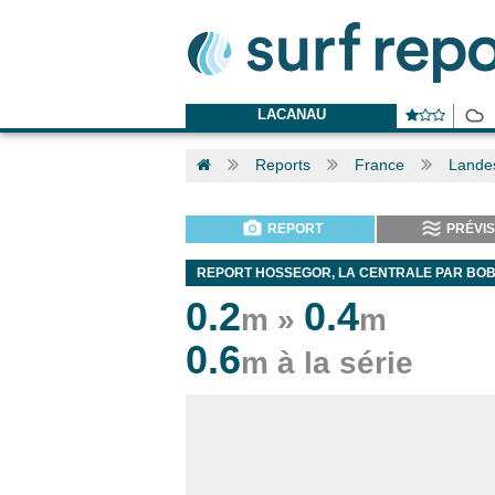
LACANAU
Reports
France
Lande
REPORT
PRÉVIS
REPORT HOSSEGOR, LA CENTRALE PAR BOB
0.2
0.4
m »
m
0.6
m à la série