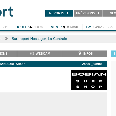
REPORTS
PRÉVISIONS
NE
21°C
HOULE :
1.0 m
VENT :
8 Km/h
BM :
04:02 - 16:29
s
Surf report Hossegor, La Centrale
IONS
WEBCAM
INFOS
S
IAN SURF SHOP
24/06 _ 08:00