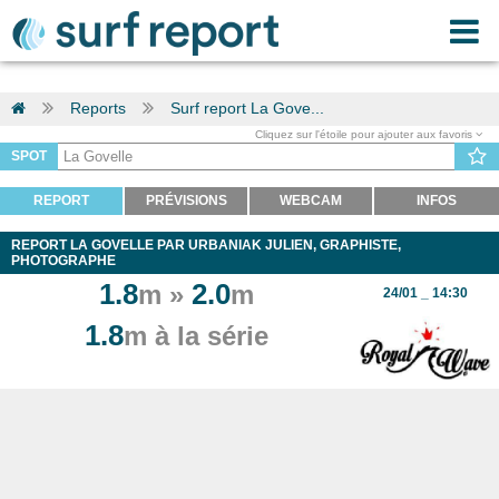
Reports
Surf report La Gove...
Cliquez sur l'étoile pour ajouter aux favoris
SPOT
REPORT
PRÉVISIONS
WEBCAM
INFOS
REPORT LA GOVELLE PAR URBANIAK JULIEN, GRAPHISTE,
PHOTOGRAPHE
1.8
2.0
m »
m
24/01 _ 14:30
1.8
m à la série