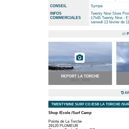
CONSEIL
Sympa
INFOS
Twenty Nine Store Pon
COMMERCIALES
17h45 Twenty Nine - ES
samedi 13 février de 1
P
REPORT LA TORCHE
29/10 _ 09:30
AR
TWENTYNINE SURF CO /ESB LA TORCHE /SUR
Sh
op /
Ecole /
Surf Camp
Pointe de La Torche
29120 PLOMEUR