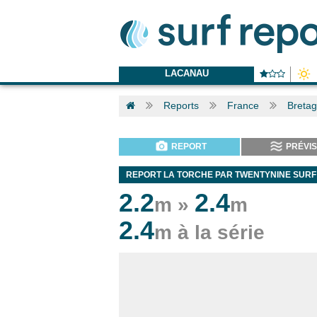
LACANAU
Reports
France
Breta
REPORT
PRÉVIS
REPORT LA TORCHE PAR TWENTYNINE SURF 
2.2
2.4
m »
m
2.4
m à la série