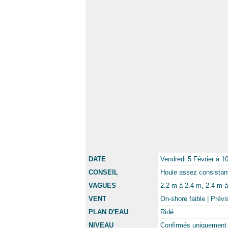
DATE
Vendredi 5 Février à 1
CONSEIL
Houle assez consistante
VAGUES
2.2 m à 2.4 m, 2.4 m à 
VENT
On-shore faible | Prév
PLAN D'EAU
Ridé
NIVEAU
Confirmés uniquement 