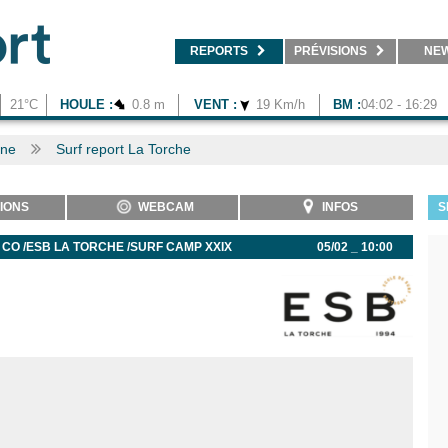
REPORTS
PRÉVISIONS
NE
21°C
HOULE :
0.8 m
VENT :
19 Km/h
BM :
04:02 - 16:29
gne
Surf report La Torche
IONS
WEBCAM
INFOS
S
CO /ESB LA TORCHE /SURF CAMP XXIX
05/02 _ 10:00