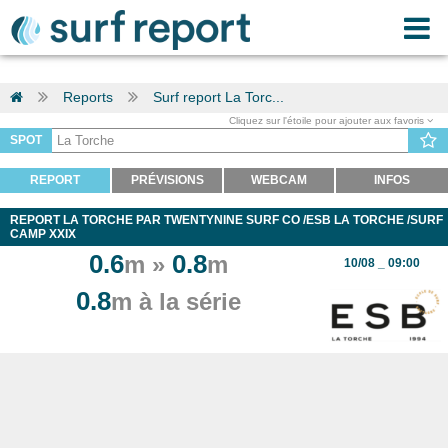
Reports
Surf report La Torc...
Cliquez sur l'étoile pour ajouter aux favoris
SPOT
REPORT
PRÉVISIONS
WEBCAM
INFOS
REPORT LA TORCHE PAR TWENTYNINE SURF CO /ESB LA TORCHE /SURF
CAMP XXIX
0.6
0.8
m »
m
10/08 _ 09:00
0.8
m à la série