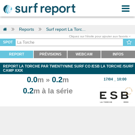
Reports
Surf report La Torc...
Cliquez sur l'étoile pour ajouter aux favoris
SPOT
REPORT
PRÉVISIONS
WEBCAM
INFOS
REPORT LA TORCHE PAR TWENTYNINE SURF CO /ESB LA TORCHE /SURF
CAMP XXIX
0.0
0.2
m »
m
17/04 _ 10:00
0.2
m à la série