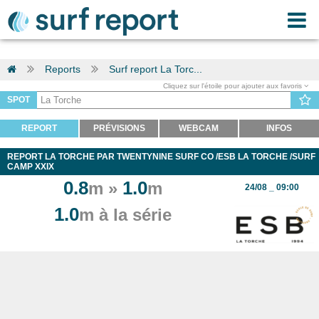
Reports
Surf report La Torc...
Cliquez sur l'étoile pour ajouter aux favoris
SPOT
REPORT
PRÉVISIONS
WEBCAM
INFOS
REPORT LA TORCHE PAR TWENTYNINE SURF CO /ESB LA TORCHE /SURF
CAMP XXIX
0.8
1.0
m »
m
24/08 _ 09:00
1.0
m à la série