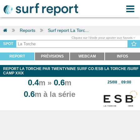
Reports
Surf report La Torc...
Cliquez sur l'étoile pour ajouter aux favoris
SPOT
REPORT
PRÉVISIONS
WEBCAM
INFOS
REPORT LA TORCHE PAR TWENTYNINE SURF CO /ESB LA TORCHE /SURF
CAMP XXIX
0.4
0.6
m »
m
25/08 _ 09:00
0.6
m à la série