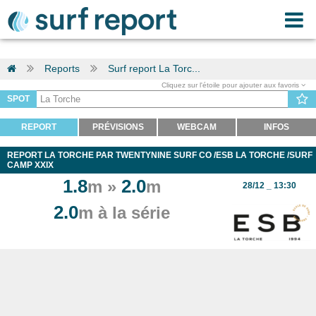
Reports
Surf report La Torc...
Cliquez sur l'étoile pour ajouter aux favoris
SPOT
REPORT
PRÉVISIONS
WEBCAM
INFOS
REPORT LA TORCHE PAR TWENTYNINE SURF CO /ESB LA TORCHE /SURF
CAMP XXIX
1.8
2.0
m »
m
28/12 _ 13:30
2.0
m à la série