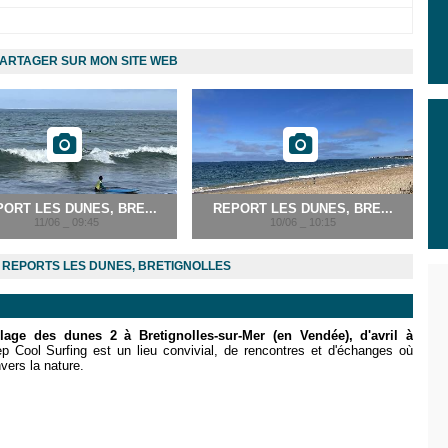
ARTAGER SUR MON SITE WEB
ORT LES DUNES, BRE...
REPORT LES DUNES, BRE...
11/06 _ 09:45
10/06 _ 10:15
REPORTS LES DUNES, BRETIGNOLLES
lage des dunes 2 à Bretignolles-sur-Mer (en Vendée), d'avril à
p Cool Surfing
est un lieu convivial, de rencontres et d'échanges où
vers la nature.