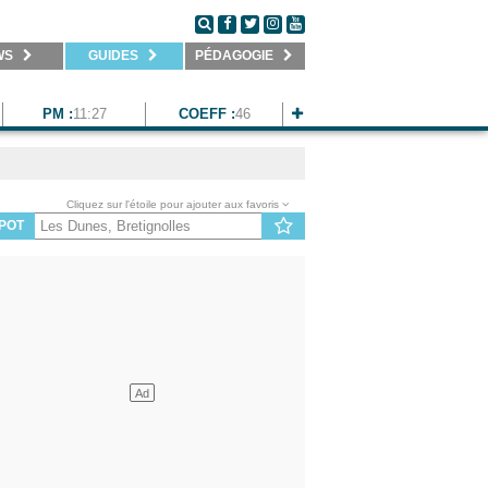
WS
GUIDES
PÉDAGOGIE
PM :
11:27
COEFF :
46
Cliquez sur l'étoile pour ajouter aux favoris
POT