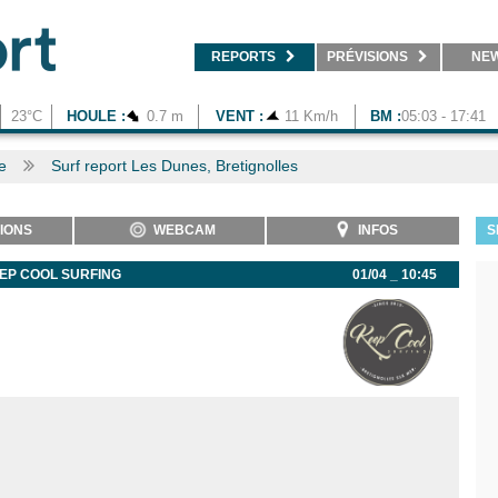
REPORTS
PRÉVISIONS
NE
23°C
HOULE :
0.7 m
VENT :
11 Km/h
BM :
05:03 - 17:41
e
Surf report Les Dunes, Bretignolles
IONS
WEBCAM
INFOS
S
EP COOL SURFING
01/04 _ 10:45