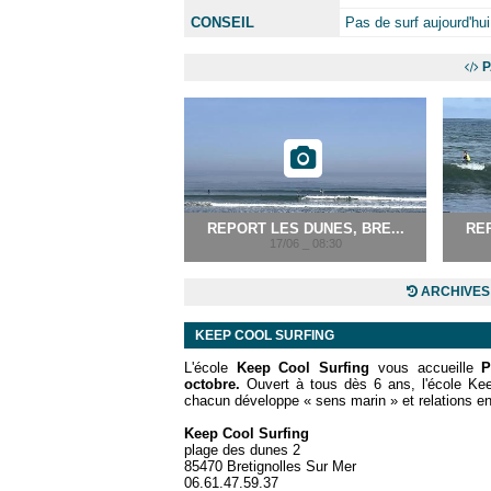
CONSEIL
Pas de surf aujourd'hui
P
REPORT LES DUNES, BRE...
REP
17/06 _ 08:30
ARCHIVES 
KEEP COOL SURFING
L'école
Keep Cool Surfing
vous accueille
P
octobre.
Ouvert à tous dès 6 ans, l'école
Kee
chacun développe « sens marin » et relations en
Keep Cool Surfing
plage des dunes 2
85470 Bretignolles Sur Mer
06.61.47.59.37