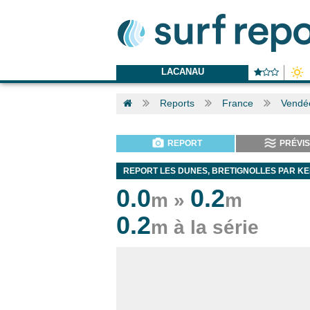
LACANAU
Reports
France
Vendé
REPORT
PRÉVIS
REPORT LES DUNES, BRETIGNOLLES PAR KE
0.0
0.2
m »
m
0.2
m à la série