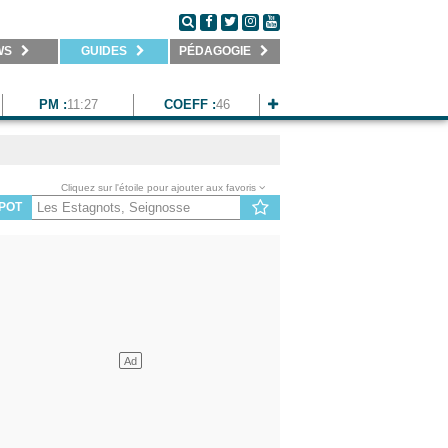
WS
GUIDES
PÉDAGOGIE
PM :
11:27
COEFF :
46
Cliquez sur l'étoile pour ajouter aux favoris
POT