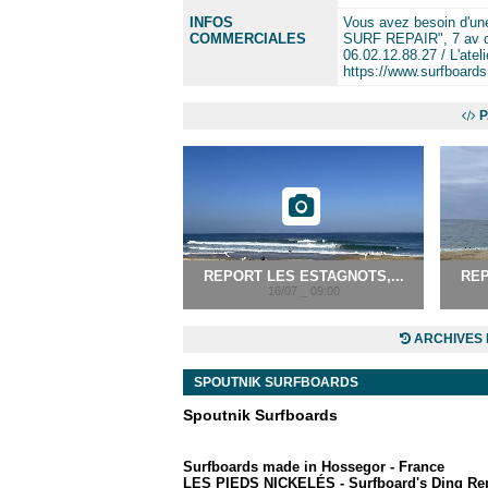
INFOS
Vous avez besoin d'une
COMMERCIALES
SURF REPAIR", 7 av de
06.02.12.88.27 / L'atel
https://www.surfboard
P
REPORT LES ESTAGNOTS,...
REP
16/07 _ 09:00
ARCHIVES 
SPOUTNIK SURFBOARDS
Spoutnik Surfboards
Surfboards made in Hossegor - France
LES PIEDS NICKELÉS - Surfboard's Ding Repai