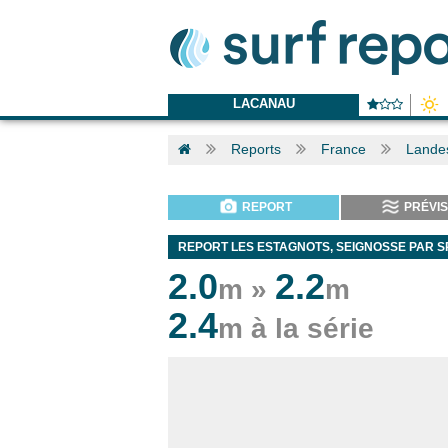
LACANAU
Reports
France
Lande
REPORT
PRÉVIS
REPORT LES ESTAGNOTS, SEIGNOSSE PAR 
2.0
2.2
m »
m
2.4
m à la série