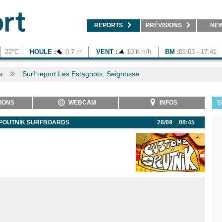
REPORTS
PRÉVISIONS
NE
22°C
HOULE :
0.7 m
VENT :
10 Km/h
BM :
05:03 - 17:41
s
Surf report Les Estagnots, Seignosse
IONS
WEBCAM
INFOS
S
SPOUTNIK SURFBOARDS
26/09 _ 08:45