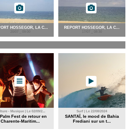
ORT HOSSEGOR, LA C...
REPORT HOSSEGOR, LA C...
20/07 _ 09:00
17/07 _ 08:30
ture - Musique | Le 02/09/2...
Surf | Le 22/08/2024
Palm Fest de retour en
SANTAÏ, le mood de Bahia
Charente-Maritim...
Frediani sur un t...