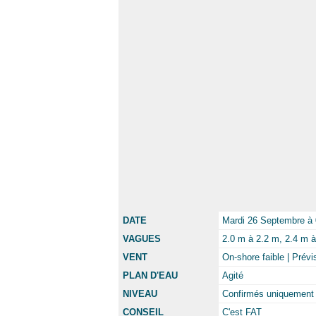
DATE
Mardi 26 Septembre à
VAGUES
2.0 m à 2.2 m, 2.4 m à 
VENT
On-shore faible | Prév
PLAN D'EAU
Agité
NIVEAU
Confirmés uniquement 
CONSEIL
C'est FAT