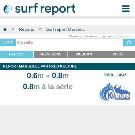
Reports
Surf report Marseil...
Cliquez sur l'étoile pour ajouter aux favoris
SPOT
REPORT
PRÉVISIONS
WEBCAM
INFOS
REPORT MARSEILLE PAR FRED KULTURE
0.6
0.8
m »
m
03/10 _ 14:45
0.8
m à la série