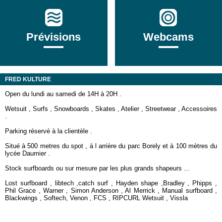
Prévisions
Webcams
FRED KULTURE
Open du lundi au samedi de 14H à 20H .
Wetsuit , Surfs , Snowboards , Skates , Atelier , Streetwear , Accessoires
.
Parking réservé à la clientèle .
Situé à 500 metres du spot , à l arrière du parc Borely et à 100 mètres du
lycée Daumier .
Stock surfboards ou sur mesure par les plus grands shapeurs ...
Lost surfboard , libtech ,catch surf , Hayden shape ,Bradley , Phipps ,
Phil Grace , Warner , Simon Anderson , Al Merrick , Manual surfboard ,
Blackwings , Softech, Venon , FCS , RIPCURL Wetsuit , Vissla