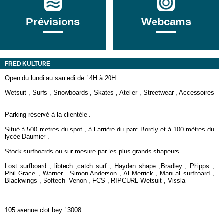
Prévisions
Webcams
FRED KULTURE
Open du lundi au samedi de 14H à 20H .
Wetsuit , Surfs , Snowboards , Skates , Atelier , Streetwear , Accessoires
.
Parking réservé à la clientèle .
Situé à 500 metres du spot , à l arrière du parc Borely et à 100 mètres du
lycée Daumier .
Stock surfboards ou sur mesure par les plus grands shapeurs ...
Lost surfboard , libtech ,catch surf , Hayden shape ,Bradley , Phipps ,
Phil Grace , Warner , Simon Anderson , Al Merrick , Manual surfboard ,
Blackwings , Softech, Venon , FCS , RIPCURL Wetsuit , Vissla
105 avenue clot bey 13008