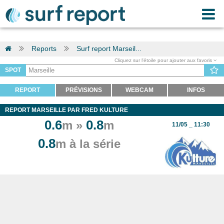
Reports
Surf report Marseil...
Cliquez sur l'étoile pour ajouter aux favoris
SPOT
REPORT
PRÉVISIONS
WEBCAM
INFOS
REPORT MARSEILLE PAR FRED KULTURE
0.6
0.8
m »
m
11/05 _ 11:30
0.8
m à la série