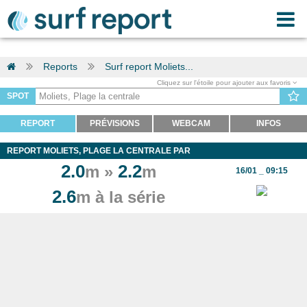
Reports
Surf report Moliets...
Cliquez sur l'étoile pour ajouter aux favoris
SPOT
REPORT
PRÉVISIONS
WEBCAM
INFOS
REPORT MOLIETS, PLAGE LA CENTRALE PAR
2.0
2.2
m »
m
16/01 _ 09:15
2.6
m à la série