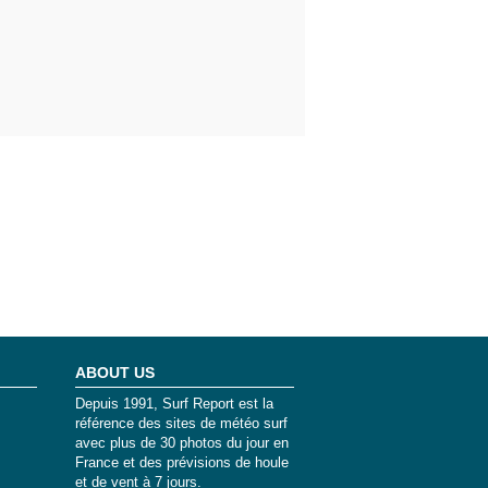
ABOUT US
Depuis 1991, Surf Report est la
référence des sites de météo surf
avec plus de 30 photos du jour en
France et des prévisions de houle
et de vent à 7 jours.