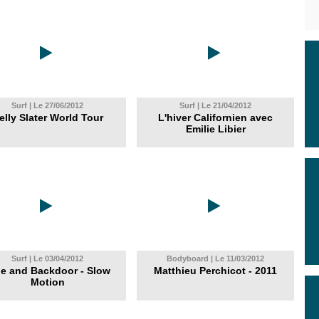
Surf | Le 27/06/2012
Surf | Le 21/04/2012
elly Slater World Tour
L'hiver Californien avec
Emilie Libier
Surf | Le 03/04/2012
Bodyboard | Le 11/03/2012
pe and Backdoor - Slow
Matthieu Perchicot - 2011
Motion