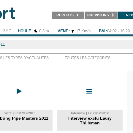
REPORTS
PRÉVISIONS
NE
21°C
HOULE :
0.8 m
VENT :
17 Km/h
BM :
04:02 - 16:29
011
WCT | Le 07/12/2013
Interview | Le 22/12/2012
abong Pipe Masters 2011
Interview exclu Laury
Thilleman