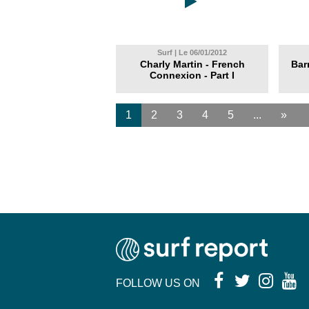
Surf | Le 06/01/2012
Charly Martin - French
Bar
Connexion - Part I
1
2
3
4
5
...
»
FOLLOW US ON