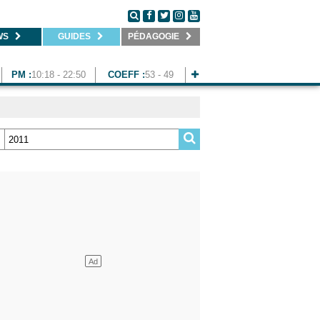
WS
GUIDES
PÉDAGOGIE
PM :
10:18 - 22:50
COEFF :
53 - 49