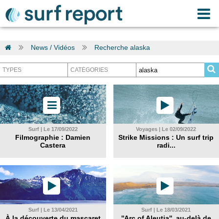
News / Vidéos
Recherche alaska
Surf | Le 17/09/2022
Voyages | Le 02/09/2022
Filmographie : Damien
Strike Missions : Un surf trip
Castera
radi...
Surf | Le 13/04/2021
Surf | Le 18/03/2021
À la découverte du mascaret
''Arc of Aleutia'', au-delà de