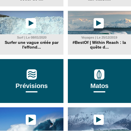
Surf | Le 08/01/2020
Voyages | Le 25/12/2019
Surfer une vague créée par
#BestOf | Within Reach : la
l'effond...
quête d...
Prévisions
Matos