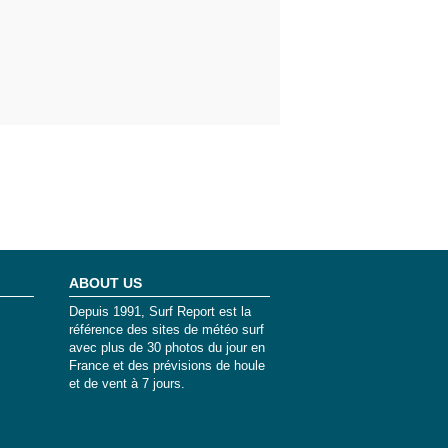
ABOUT US
Depuis 1991, Surf Report est la
référence des sites de météo surf
avec plus de 30 photos du jour en
France et des prévisions de houle
et de vent à 7 jours.