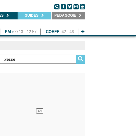
WS
GUIDES
PÉDAGOGIE
PM :
00:13 - 12:57
COEFF :
42 - 46