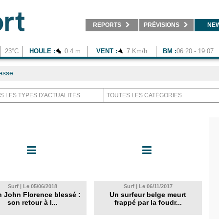
REPORTS
PRÉVISIONS
NE
23°C
HOULE :
0.4 m
VENT :
7 Km/h
BM :
06:20 - 19:07
esse
Surf | Le 05/06/2018
Surf | Le 06/11/2017
 John Florence blessé :
Un surfeur belge meurt
son retour à l...
frappé par la foudr...