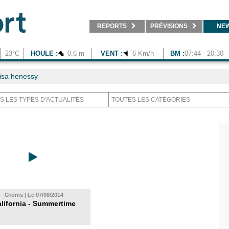
REPORTS
PRÉVISIONS
NE
23°C
HOULE :
0.6 m
VENT :
6 Km/h
BM :
07:44 - 20:30
isa henessy
Groms | Le 07/08/2014
lifornia - Summertime