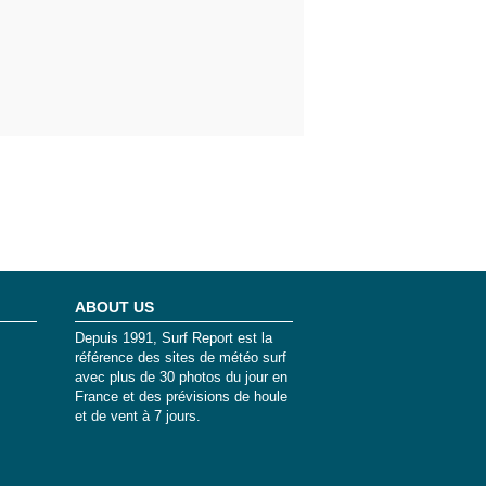
ABOUT US
Depuis 1991, Surf Report est la
référence des sites de météo surf
avec plus de 30 photos du jour en
France et des prévisions de houle
et de vent à 7 jours.