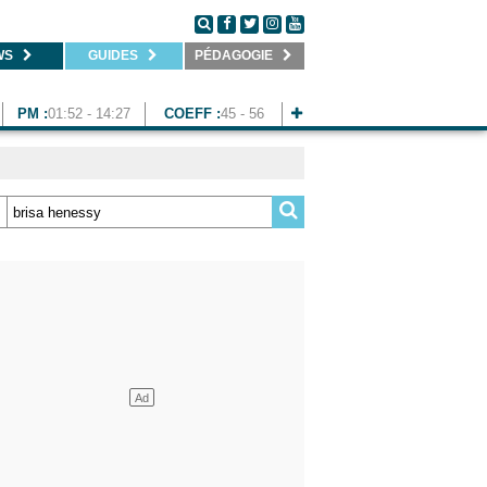
WS
GUIDES
PÉDAGOGIE
PM :
01:52 - 14:27
COEFF :
45 - 56