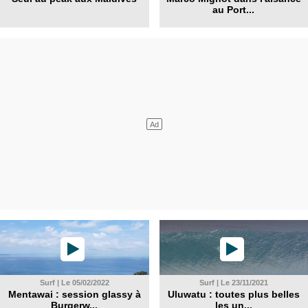
au Port...
Surf | Le 05/02/2022
Surf | Le 23/11/2021
Mentawai : session glassy à
Uluwatu : toutes plus belles
Burgerw...
les un...