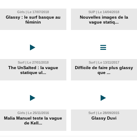
Girls | Le 17/07/2018
SUP | Le 14/04/2018
Glassy : le surf basque au
Nouvelles images de la
féminin
vague statiq...
Surf | Le 27/01/2018
Surf | Le 13/11/2017
The UnSalted : la vague
Difficile de faire plus glassy
statique ul...
que ...
Girls | Le 25/11/2016
Surf | Le 28/09/2015
Malia Manuel teste la vague
Glassy Duvi
de Kell...