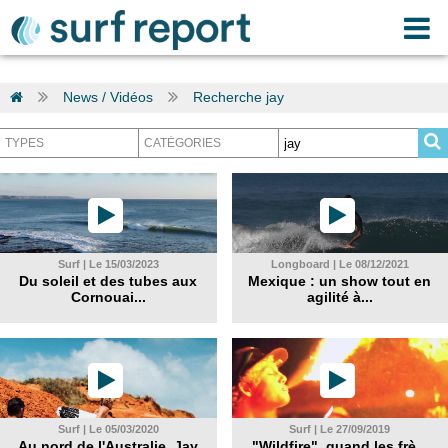
News / Vidéos
Recherche jay
Surf | Le 15/03/2023
Longboard | Le 08/12/2021
Du soleil et des tubes aux
Mexique : un show tout en
Cornouai...
agilité à...
Surf | Le 05/03/2020
Surf | Le 27/09/2019
Au nord de l'Australie, Jay
"Wildfire", quand les frè...