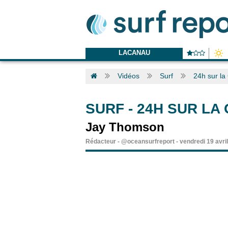
LACANAU
Vidéos
Surf
24h sur la
SURF
-
24H SUR LA
Jay Thomson
Rédacteur
-
@oceansurfreport
-
vendredi 19 avri