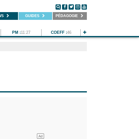
WS
GUIDES
PÉDAGOGIE
PM :
11:27
COEFF :
46