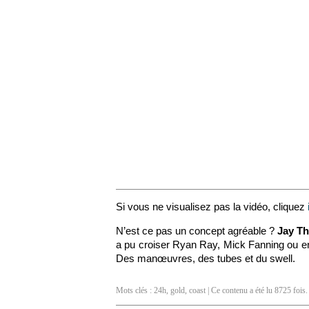
Si vous ne visualisez pas la vidéo, cliquez
N’est ce pas un concept agréable ?
Jay T
a pu croiser Ryan Ray, Mick Fanning ou enc
Des manœuvres, des tubes et du swell.
Mots clés :
24h
,
gold
,
coast
| Ce contenu a été lu 8725 fois.