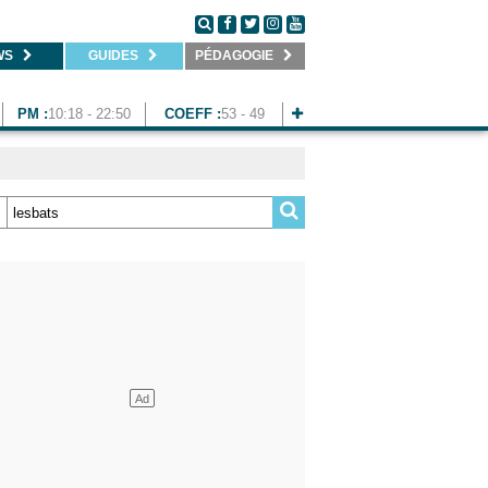
WS
GUIDES
PÉDAGOGIE
PM :
10:18 - 22:50
COEFF :
53 - 49