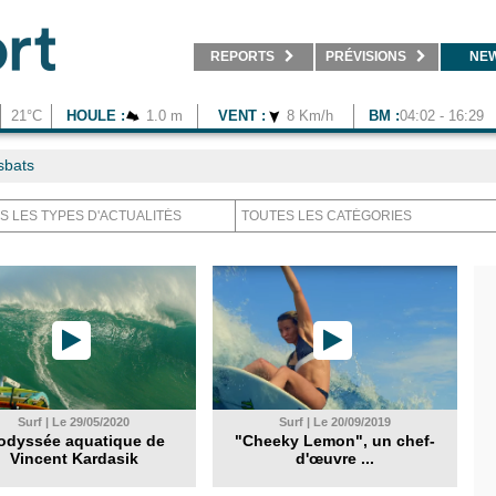
REPORTS
PRÉVISIONS
NE
21°C
HOULE :
1.0 m
VENT :
8 Km/h
BM :
04:02 - 16:29
sbats
Surf | Le 29/05/2020
Surf | Le 20/09/2019
odyssée aquatique de
"Cheeky Lemon", un chef-
Vincent Kardasik
d'œuvre ...