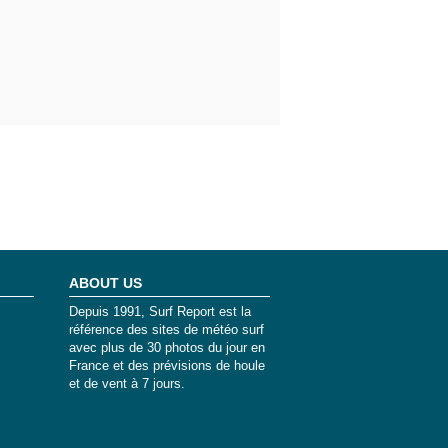
ABOUT US
Depuis 1991, Surf Report est la
référence des sites de météo surf
avec plus de 30 photos du jour en
France et des prévisions de houle
et de vent à 7 jours.