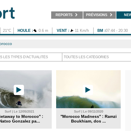
REPORTS
PRÉVISIONS
NE
21°C
HOULE :
0.6 m
VENT :
11 Km/h
BM :
07:44 - 20:30
orocco
Surf | Le 12/05/2021
Surf | Le 09/11/2020
Getaway to Morocco'' :
''Morocco Madness'' : Ramzi
Natxo Gonzalez pa...
Boukhiam, dos ...