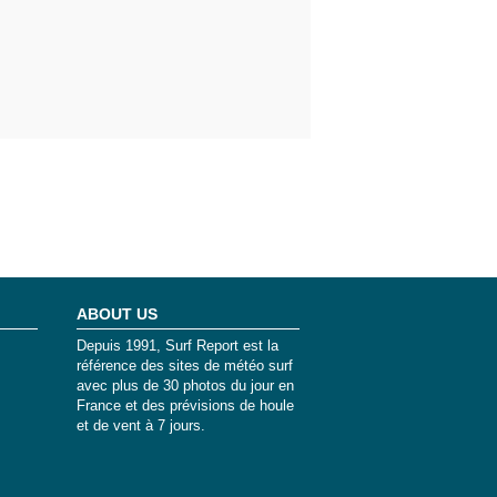
ABOUT US
Depuis 1991, Surf Report est la
référence des sites de météo surf
avec plus de 30 photos du jour en
France et des prévisions de houle
et de vent à 7 jours.