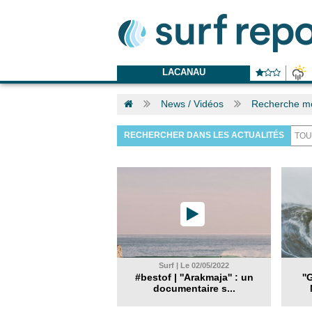
LACANAU
News / Vidéos
Recherche m
RECHERCHER DANS LES ACTUALITÉS
Surf | Le 02/05/2022
#bestof | ''Arakmaja'' : un
''
documentaire s...