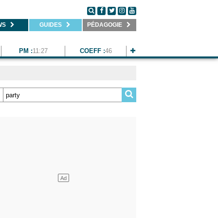
WS
GUIDES
PÉDAGOGIE
PM :
11:27
COEFF :
46