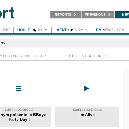
REPORTS
PRÉVISIONS
NE
29°C
HOULE :
0.6 m
VENT :
5 Km/h
BM :
05:03 - 17:41
rty
SUP | Le 22/09/2017
Surf | Le 03/11/2016
nym présente le BBoyz
Im Alive
Party Day !