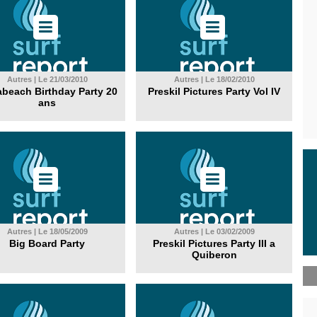
Autres | Le 21/03/2010
Autres | Le 18/02/2010
beach Birthday Party 20
Preskil Pictures Party Vol IV
ans
Autres | Le 18/05/2009
Autres | Le 03/02/2009
Big Board Party
Preskil Pictures Party III a
Quiberon