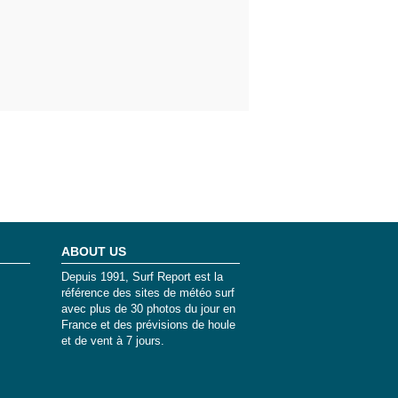
ABOUT US
Depuis 1991, Surf Report est la
référence des sites de météo surf
avec plus de 30 photos du jour en
France et des prévisions de houle
et de vent à 7 jours.