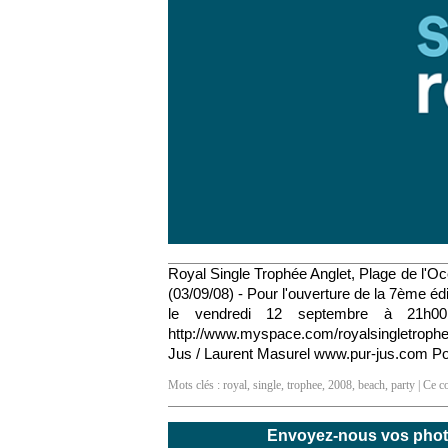
Royal Single Trophée Anglet, Plage de l'O
(03/09/08) - Pour l'ouverture de la 7ème é
le vendredi 12 septembre à 21h00. 
http://www.myspace.com/royalsingletrophee
Jus / Laurent Masurel www.pur-jus.com P
Mots clés :
royal
,
single
,
trophee
,
2008
,
beach
,
party
| Ce co
Envoyez-nous vos photos