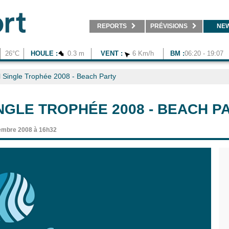
REPORTS
PRÉVISIONS
NE
26°C
HOULE :
0.3 m
VENT :
6 Km/h
BM :
06:20 - 19:07
 Single Trophée 2008 - Beach Party
NGLE TROPHÉE 2008 - BEACH P
embre 2008 à 16h32