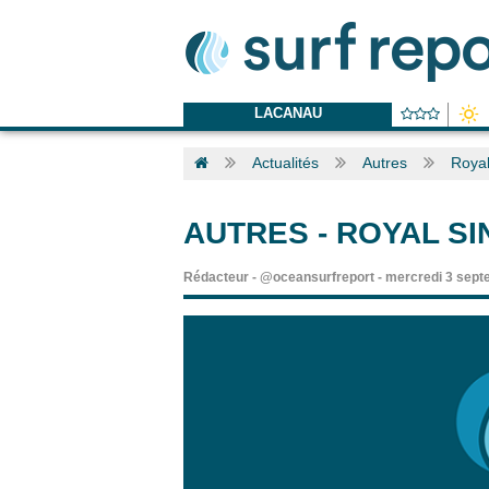
LACANAU
Actualités
Autres
Royal
AUTRES
-
ROYAL SI
Rédacteur
-
@oceansurfreport
-
mercredi 3 sept