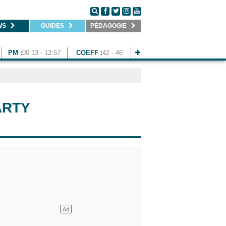
WS
GUIDES
PÉDAGOGIE
PM :
00:13 - 12:57
COEFF :
42 - 46
ARTY