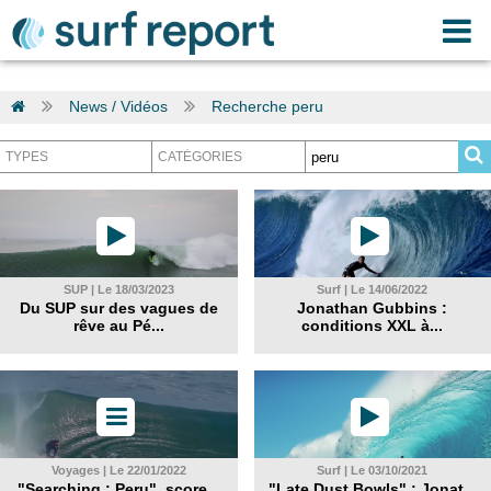
News / Vidéos
Recherche peru
SUP | Le 18/03/2023
Surf | Le 14/06/2022
Du SUP sur des vagues de
Jonathan Gubbins :
rêve au Pé...
conditions XXL à...
Voyages | Le 22/01/2022
Surf | Le 03/10/2021
"Searching : Peru", score...
"Late Dust Bowls" : Jonat...