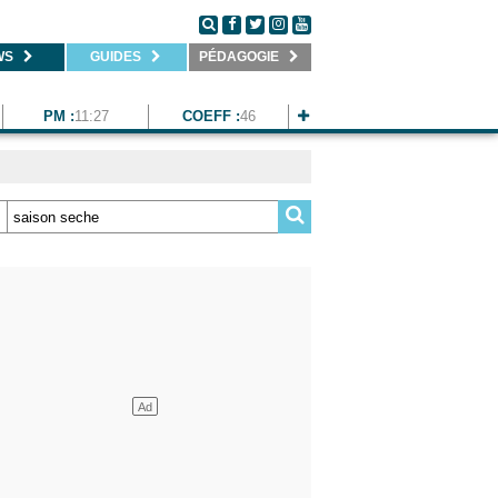
WS
GUIDES
PÉDAGOGIE
PM :
11:27
COEFF :
46