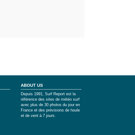
ABOUT US
Depuis 1991, Surf Report est la
référence des sites de météo surf
avec plus de 30 photos du jour en
France et des prévisions de houle
et de vent à 7 jours.