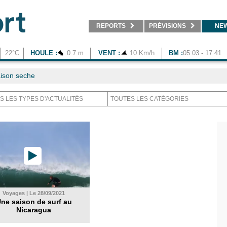
REPORTS
PRÉVISIONS
NE
22°C
HOULE :
0.7 m
VENT :
10 Km/h
BM :
05:03 - 17:41
ison seche
Voyages | Le 28/09/2021
ne saison de surf au
Nicaragua