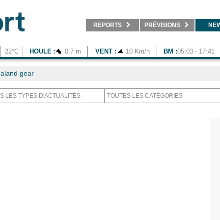
REPORTS
PRÉVISIONS
NE
22°C
HOULE :
0.7 m
VENT :
10 Km/h
BM :
05:03 - 17:41
aland gear