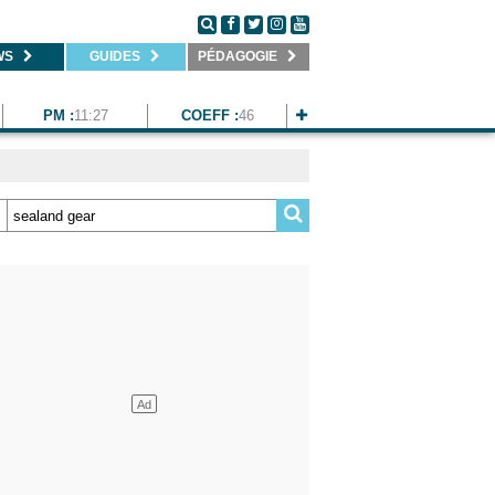
WS
GUIDES
PÉDAGOGIE
PM :
11:27
COEFF :
46