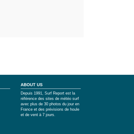
ABOUT US
Depuis 1991, Surf Report est la
référence des sites de météo surf
avec plus de 30 photos du jour en
France et des prévisions de houle
et de vent à 7 jours.