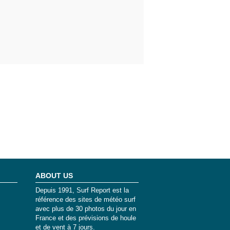
ABOUT US
Depuis 1991, Surf Report est la
référence des sites de météo surf
avec plus de 30 photos du jour en
France et des prévisions de houle
et de vent à 7 jours.