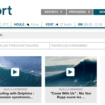
REPORTS
PRÉVISIONS
NE
27°C
HOULE :
0.4 m
VENT :
27 Km/h
BM :
05:03 - 17:41
th
Surf | Le 07/06/2021
Surf | Le 09/04/2021
urfing with Dolphins :
''Come With Us'' : Nic Von
ession synchronis...
Rupp ouvre les ...