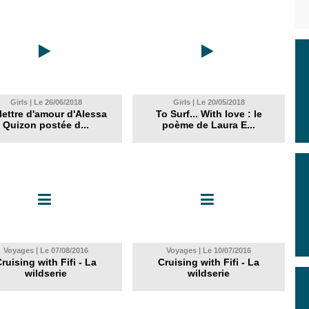
Girls | Le 26/06/2018
Girls | Le 20/05/2018
lettre d'amour d'Alessa
To Surf... With love : le
Quizon postée d...
poème de Laura E...
Voyages | Le 07/08/2016
Voyages | Le 10/07/2016
ruising with Fifi - La
Cruising with Fifi - La
wildserie
wildserie