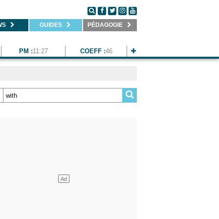
WS
GUIDES
PÉDAGOGIE
PM :
11:27
COEFF :
46