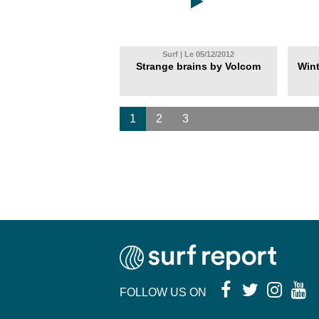
Surf | Le 05/12/2012
Strange brains by Volcom
Wint
1
2
3
FOLLOW US ON